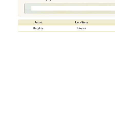
Judet
Localitate
Harghita
Lăzarea