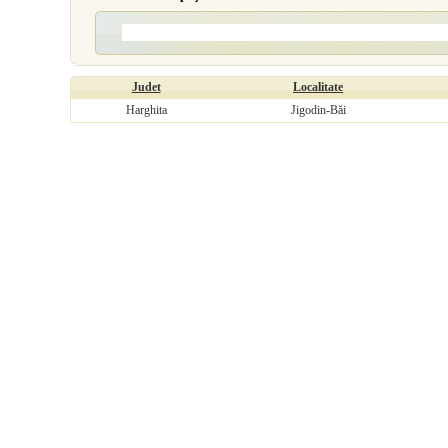
Judet
Localitate
Harghita
Jigodin-Băi