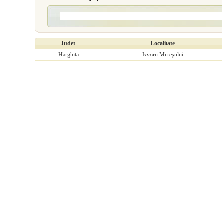
Judet
Localitate
Harghita
Izvoru Mureşului