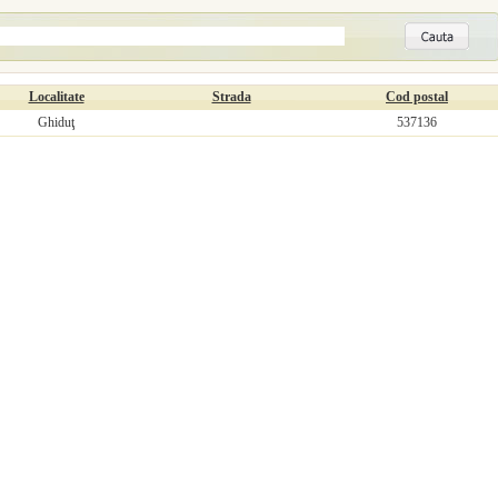
Localitate
Strada
Cod postal
Ghiduţ
537136