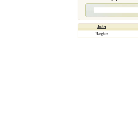
Judet
Harghita