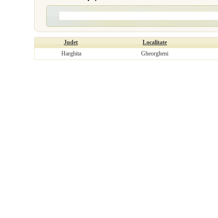
Judet
Localitate
Harghita
Gheorgheni