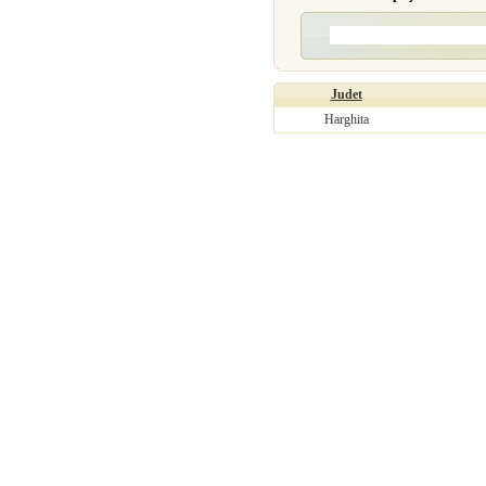
Judet
Harghita