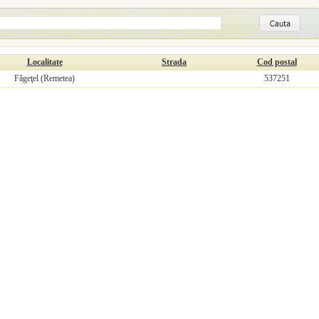
Localitate
Strada
Cod postal
Făgeţel (Remetea)
537251