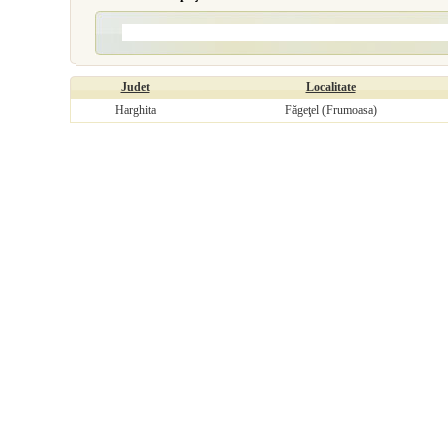
Judet
Localitate
Harghita
Făgeţel (Frumoasa)