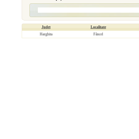
Judet
Localitate
Harghita
Fâncel