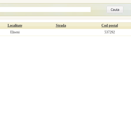
Localitate
Strada
Cod postal
Eliseni
537292