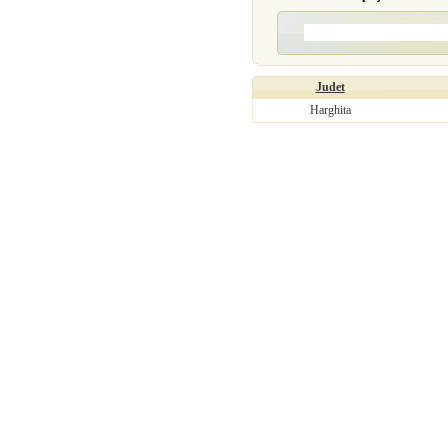
Judet
Harghita