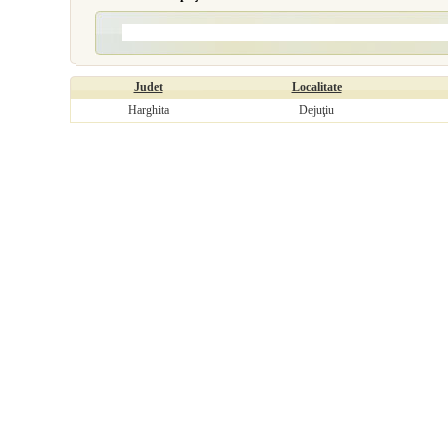
Judet
Localitate
Harghita
Dejuţiu