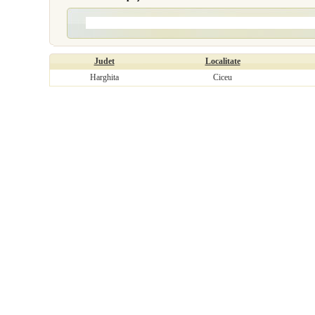
Judet
Localitate
Harghita
Ciceu