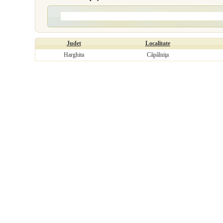
Judet
Localitate
Harghita
Căpâlniţa