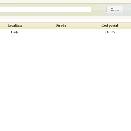
Localitate
Strada
Cod postal
Cârţa
537035