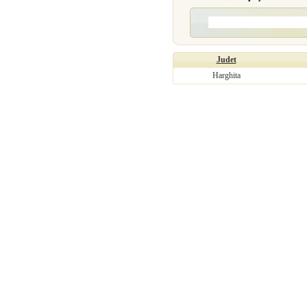
Judet
Harghita