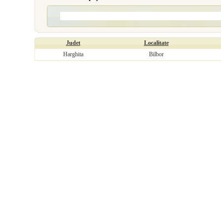
Judet
Localitate
Harghita
Bilbor