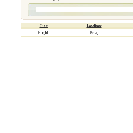
Judet
Localitate
Harghita
Becaş