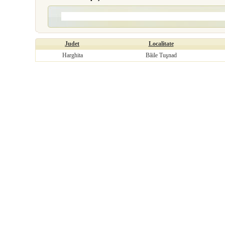
Judet
Localitate
Harghita
Băile Tuşnad