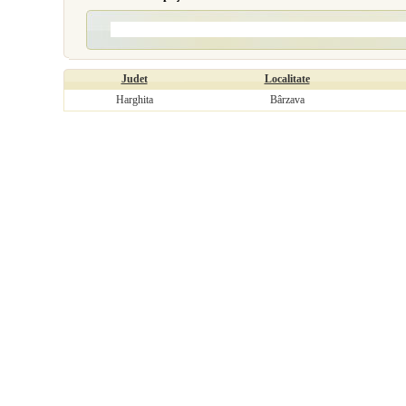
Judet
Localitate
Harghita
Bârzava