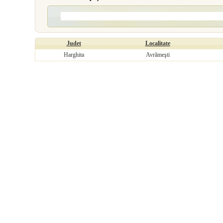
Judet
Localitate
Harghita
Avrămeşti