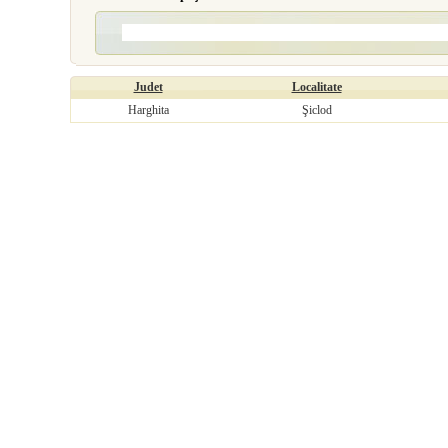
Judet
Localitate
Harghita
Şiclod