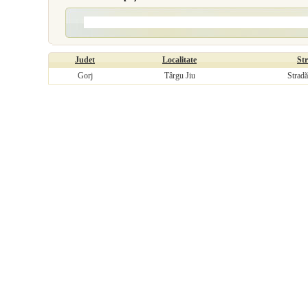
Judet
Localitate
St
Gorj
Târgu Jiu
Stradă