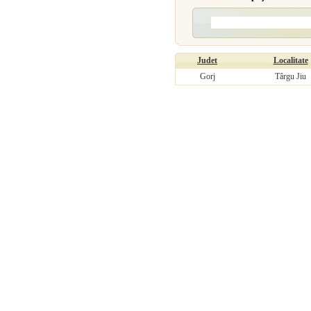
Judet
Localitate
Gorj
Târgu Jiu