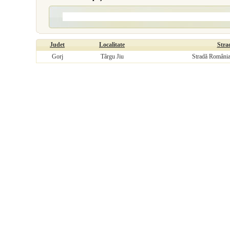
Judet
Localitate
Stra
Gorj
Târgu Jiu
Stradă România