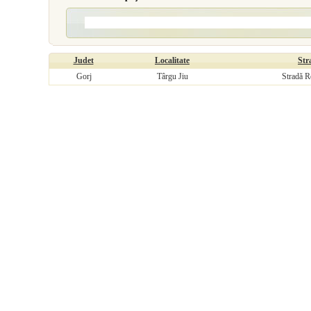
Judet
Localitate
Str
Gorj
Târgu Jiu
Stradă R