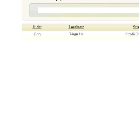
Judet
Localitate
Str
Gorj
Târgu Jiu
Stradă O