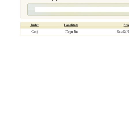
Judet
Localitate
Str
Gorj
Târgu Jiu
Stradă N