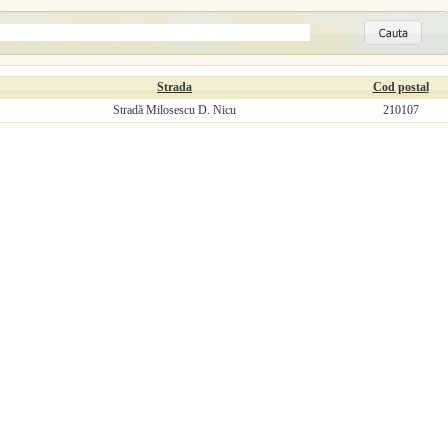
Strada
Cod postal
Stradă Milosescu D. Nicu
210107