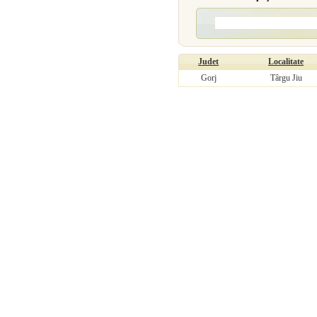
Judet
Localitate
Gorj
Târgu Jiu