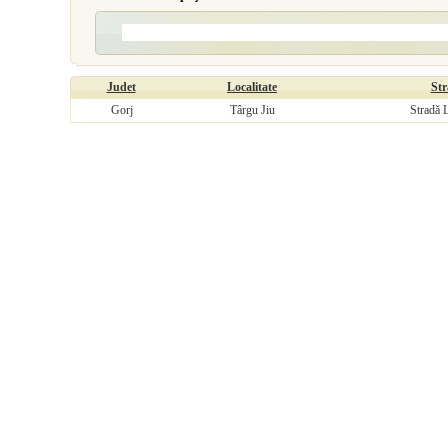
Judet
Localitate
Str
Gorj
Târgu Jiu
Stradă L