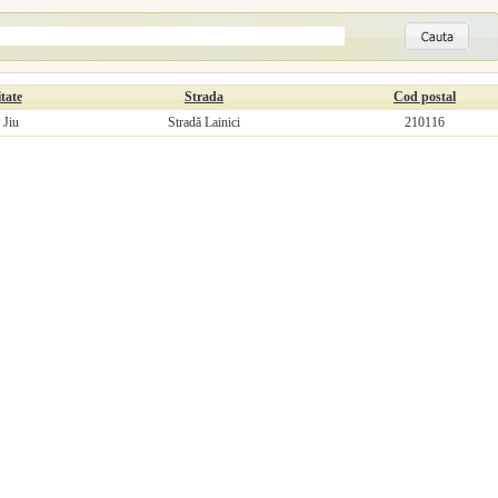
tate
Strada
Cod postal
 Jiu
Stradă Lainici
210116