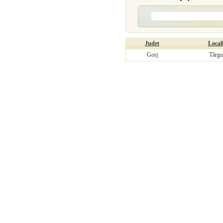
Judet
Locali
Gorj
Târgu