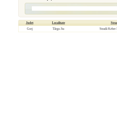
Judet
Localitate
Stra
Gorj
Târgu Jiu
Stradă Keber I