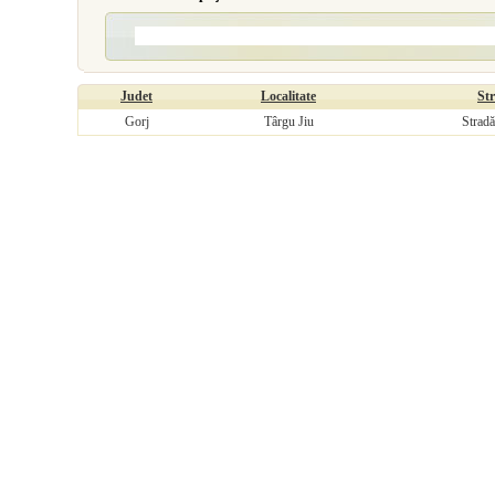
Judet
Localitate
St
Gorj
Târgu Jiu
Stradă