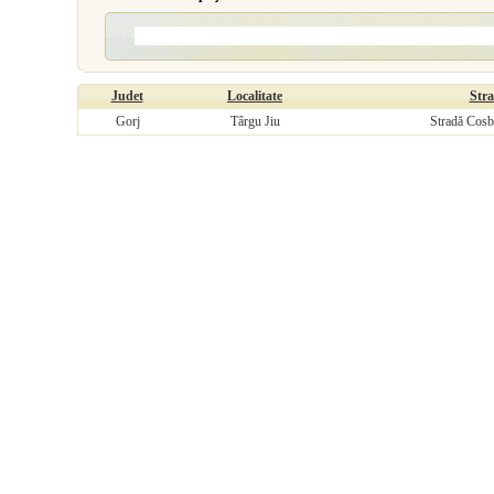
Judet
Localitate
Str
Gorj
Târgu Jiu
Stradă Cos