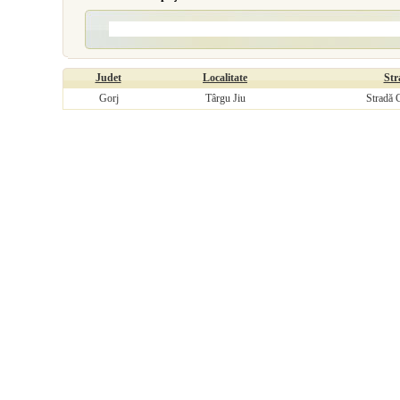
Judet
Localitate
Str
Gorj
Târgu Jiu
Stradă 