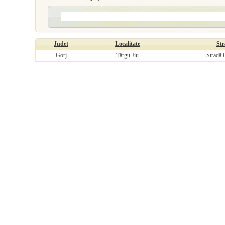
Judet
Localitate
Str
Gorj
Târgu Jiu
Stradă 