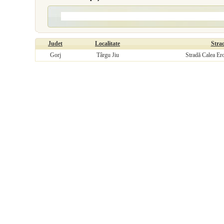
Judet
Localitate
Stra
Gorj
Târgu Jiu
Stradă Calea Ero