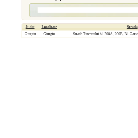
Judet
Localitate
Strada
Giurgiu
Giurgiu
Stradă Tineretului bl. 200A, 200B, B1 Gars