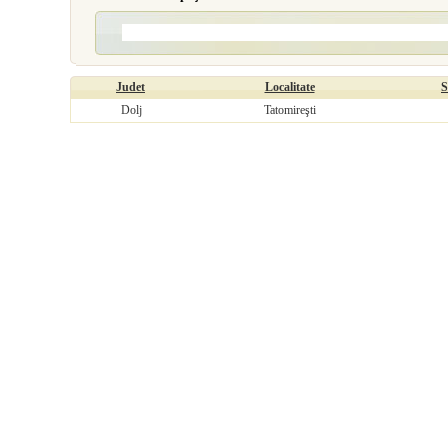
Judet
Localitate
S
Dolj
Tatomireşti