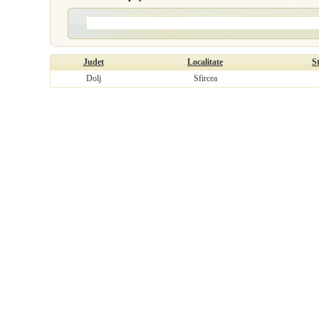
Judet
Localitate
S
Dolj
Sfircea