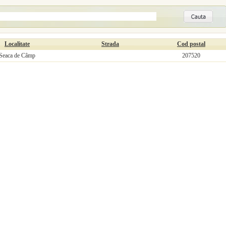
Localitate
Strada
Cod postal
Seaca de Câmp
207520