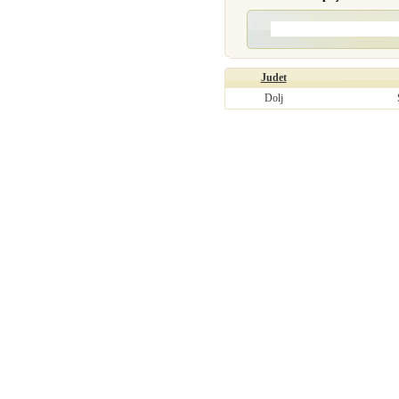
Judet
Dolj