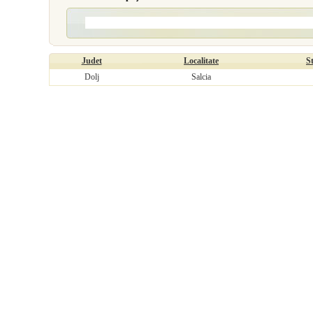
Judet
Localitate
S
Dolj
Salcia