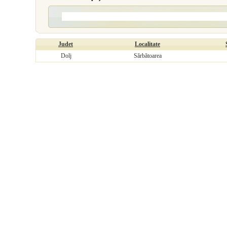
Judet
Localitate
Dolj
Sărbătoarea