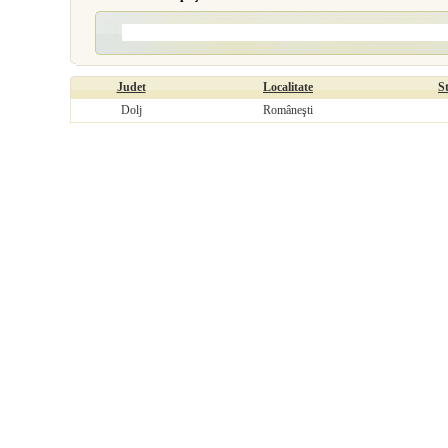
Judet
Localitate
S
Dolj
Româneşti