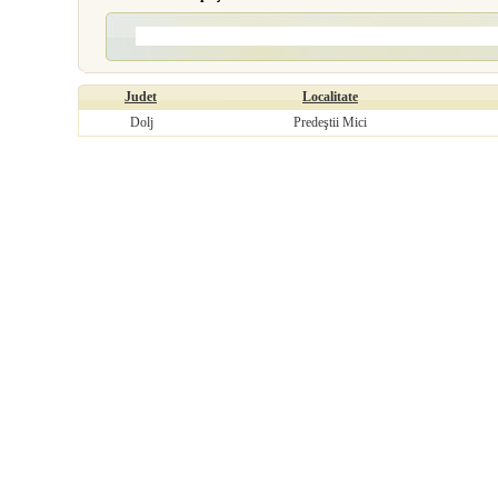
Judet
Localitate
Dolj
Predeştii Mici