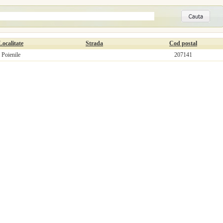
Localitate
Strada
Cod postal
Poienile
207141