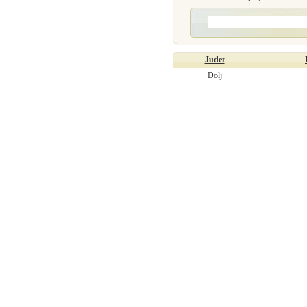
Judet
Dolj