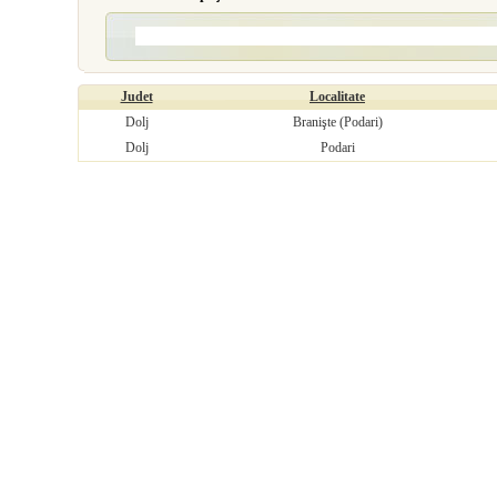
Judet
Localitate
Dolj
Branişte (Podari)
Dolj
Podari