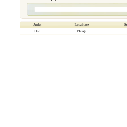
Judet
Localitate
S
Dolj
Pleniţa