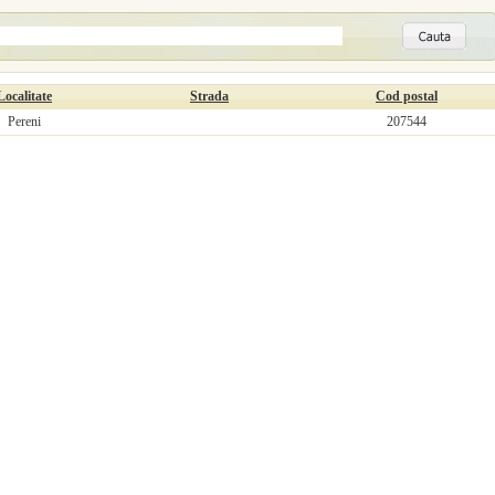
Localitate
Strada
Cod postal
Pereni
207544