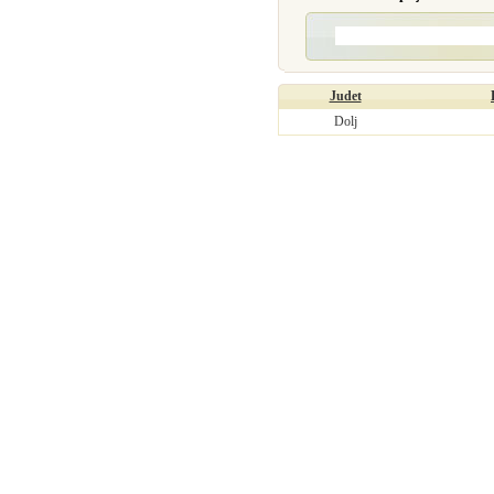
Judet
Dolj