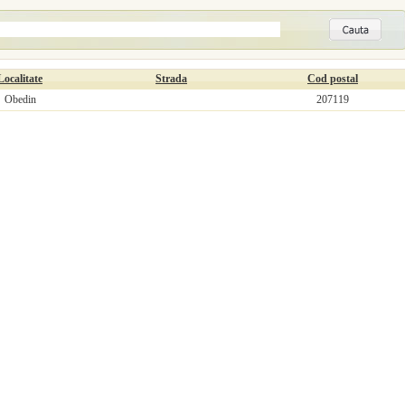
Localitate
Strada
Cod postal
Obedin
207119