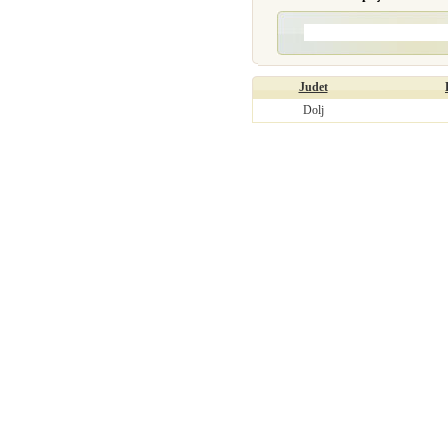
Judet
Dolj