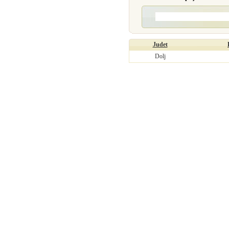
Judet
Dolj