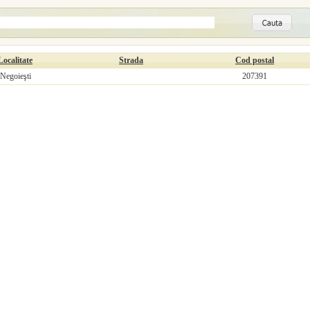
Localitate
Strada
Cod postal
Negoieşti
207391