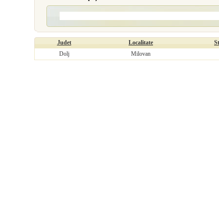
Judet
Localitate
S
Dolj
Milovan