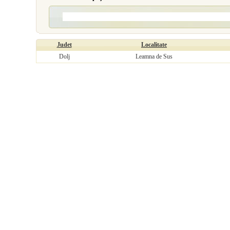
Judet
Localitate
Dolj
Leamna de Sus